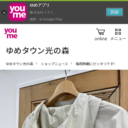
ゆめアプ‪リ‬
詳細
株式会社イズミ
無料 - In Google Play
online
ゆめタウン光の森
ショップニュース
梅雨時期にピッタリです！