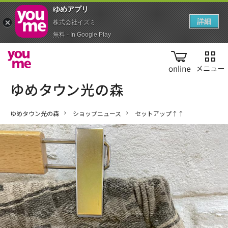
ゆめアプ‪リ‬
詳細
株式会社イズミ
無料 - In Google Play
online
ゆめタウン光の森
ショップニュース
セットアップ↑↑