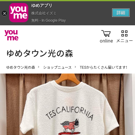
ゆめアプ‪リ‬
詳細
株式会社イズミ
無料 - In Google Play
online
ゆめタウン光の森
ショップニュース
TESからたくさん届いてます！