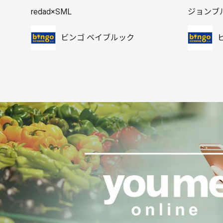
redad×SML
ジョンブ
ビンゴ ベイブルック