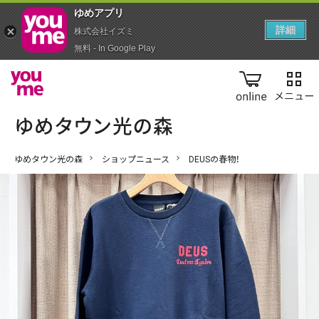
ゆめアプ‪リ‬
詳細
株式会社イズミ
無料 - In Google Play
online
ゆめタウン光の森
ショップニュース
DEUSの春物！