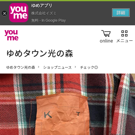
ゆめアプ‪リ‬
詳細
株式会社イズミ
無料 - In Google Play
online
ゆめタウン光の森
ショップニュース
チェック◎