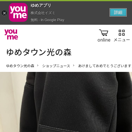
ゆめアプ‪リ‬
詳細
株式会社イズミ
無料 - In Google Play
online
ゆめタウン光の森
ショップニュース
あけましておめでとうございます