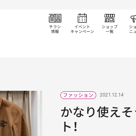
チラシ情報
イベント/キャン
ショ
2021.12.14
かなり使えそ
ト！