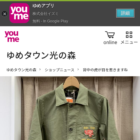
ゆめアプ‪リ‬
詳細
株式会社イズミ
無料 - In Google Play
online
ゆめタウン光の森
ショップニュース
背中の虎が目を惹きますね