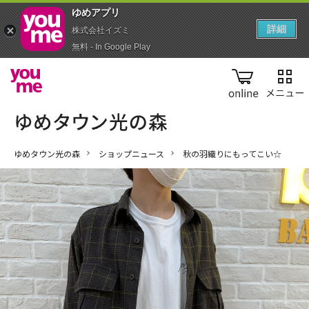
ゆめアプ‪リ‬
詳細
株式会社イズミ
無料 - In Google Play
online
ゆめタウン光の森
ショップニュース
秋の羽織りにもってこい☆