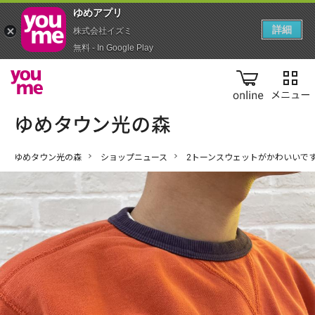
ゆめアプ‪リ‬
詳細
株式会社イズミ
無料 - In Google Play
online
ゆめタウン光の森
ショップニュース
2トーンスウェットがかわいいで