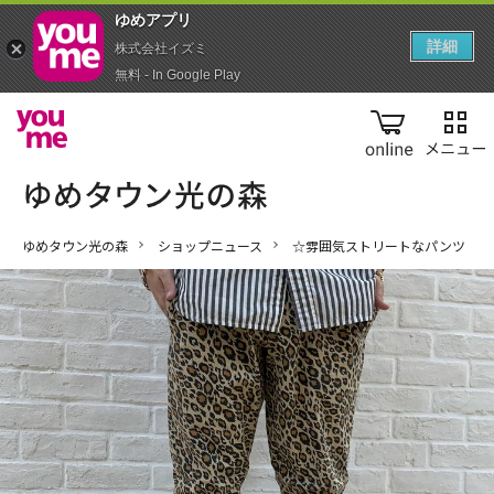
ゆめアプ‪リ‬
詳細
株式会社イズミ
無料 - In Google Play
online
ゆめタウン光の森
ショップニュース
☆雰囲気ストリートなパンツ