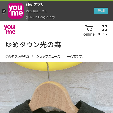
ゆめアプ‪リ‬
詳細
株式会社イズミ
無料 - In Google Play
online
ゆめタウン光の森
ショップニュース
一点物です!!