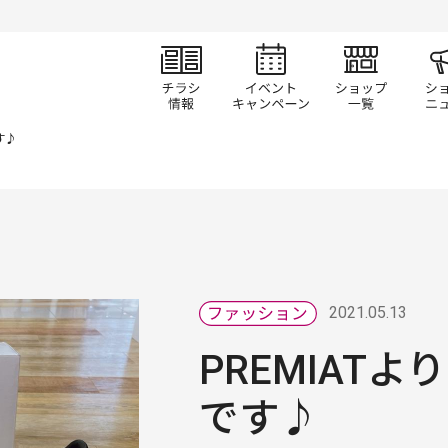
チラシ情報
イベント/キャン
ショ
す♪
2021.05.13
PREMIATよ
です♪