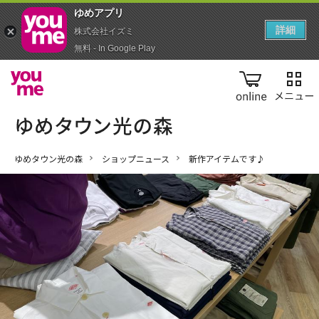
ゆめアプ‪リ‬
詳細
株式会社イズミ
無料 - In Google Play
online
ゆめタウン光の森
ショップニュース
新作アイテムです♪