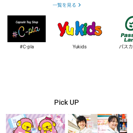
一覧を見る
#C-pla
Yukids
パス
Pick UP