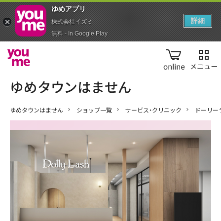
ゆめアプ‪リ‬
詳細
株式会社イズミ
無料 - In Google Play
online
ゆめタウンはません
ショップ一覧
サービス・クリニック
ドーリー