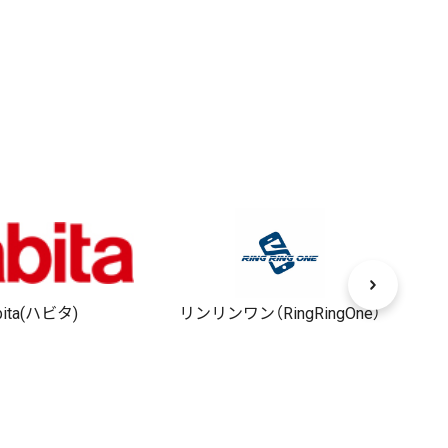
bita(ハビタ)
リンリンワン（RingRingOne）
H