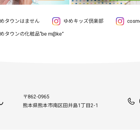
めタウンはません
ゆめキッズ倶楽部
cos
めタウンの化粧品“be m@ke”
〒862-0965
ん
熊本県熊本市南区田井島1丁目2-1