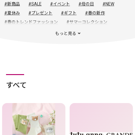
#新商品
#SALE
#イベント
#母の日
#NEW
#夏休み
#プレゼント
#ギフト
#春の新作
#春のトレンドファッション
#サマーコレクション
#父の日
#夏グルメ
#夏バーゲン
#夏セール
もっと見る
#新生活応援
#春の新着
#春夏トレンド
#初夏の暮らし
#UVカット
#生活雑貨
#初夏グルメ
#夏の旅
#夏物セール
#セール
#新生活用品
すべて