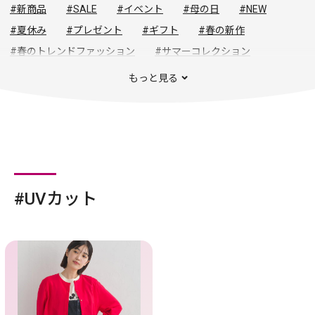
#新商品
#SALE
#イベント
#母の日
#NEW
#夏休み
#プレゼント
#ギフト
#春の新作
#春のトレンドファッション
#サマーコレクション
#父の日
#夏グルメ
#夏バーゲン
#夏セール
もっと見る
#新生活応援
#春の新着
#春夏トレンド
#初夏の暮らし
#UVカット
#生活雑貨
#初夏グルメ
#夏の旅
#夏物セール
#セール
#新生活用品
#UVカット