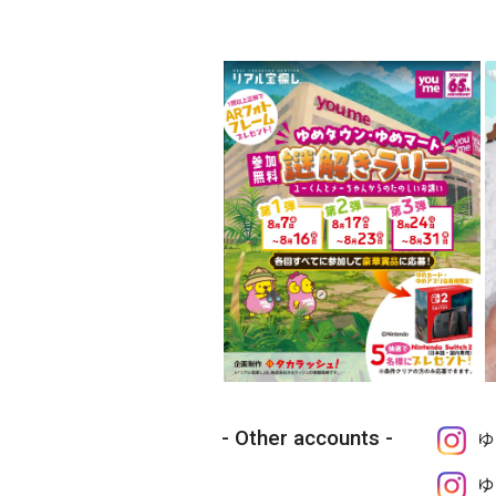
Other accounts
ゆ
ゆ