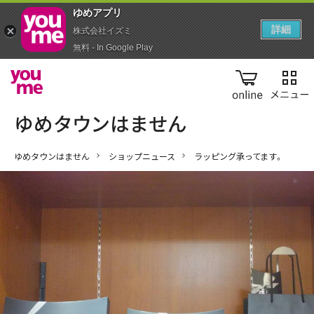
ゆめアプ‪リ‬
詳細
株式会社イズミ
無料 - In Google Play
online
ゆめタウンはません
ショップニュース
ラッピング承ってます。