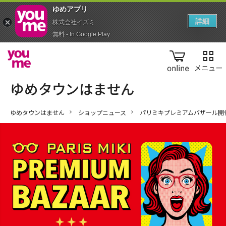
ゆめアプ‪リ‬
詳細
株式会社イズミ
無料 - In Google Play
online
ゆめタウンはません
ショップニュース
パリミキプレミアムバザール開