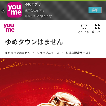
ゆめアプ‪リ‬
詳細
株式会社イズミ
無料 - In Google Play
online
ゆめタウンはません
ショップニュース
お得な限定サイズ♪