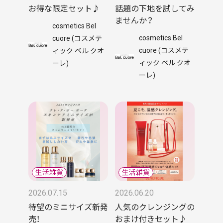
お得な限定セット♪
話題の下地を試してみ
ませんか？
cosmetics Bel
cosmetics Bel
cuore (コスメテ
cuore (コスメテ
ィック ベル クオ
ィック ベル クオ
ーレ)
ーレ)
2026.07.15
2026.06.20
待望のミニサイズ新発
人気のクレンジングの
売！
おまけ付きセット♪