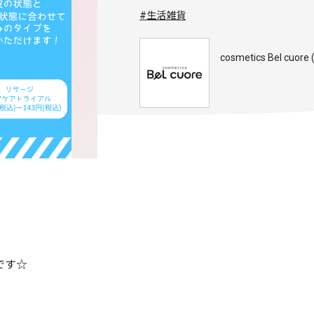
#生活雑貨
cosmetics Bel c
です☆