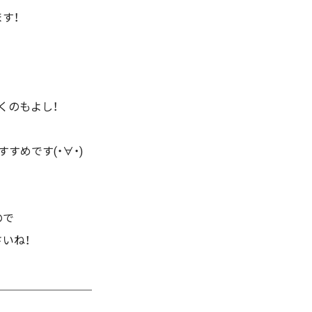
す！
くのもよし！
すめです(・∀・)
ので
いね！
＿＿＿＿＿＿＿＿＿