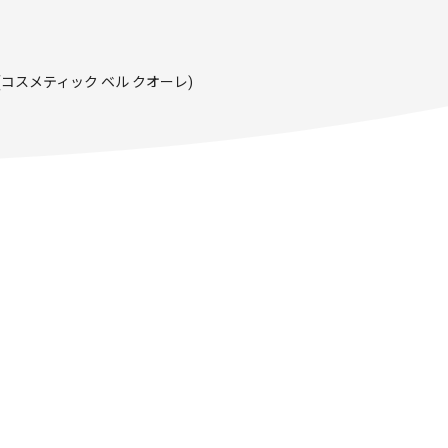
uore (コスメティック ベル クオーレ)