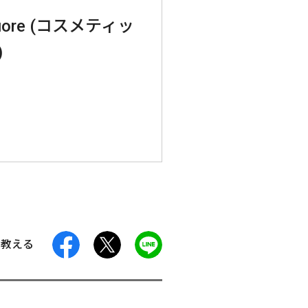
 cuore (コスメティッ
)
facebook
X
LINE
に教える