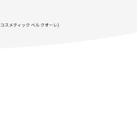
uore (コスメティック ベル クオーレ)