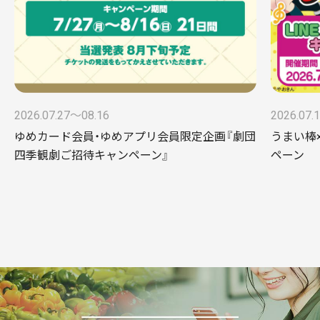
2026.07.27〜08.16
2026.07.
ゆめカード会員・ゆめアプリ会員限定企画『劇団
うまい棒×
四季観劇ご招待キャンペーン』
ペーン