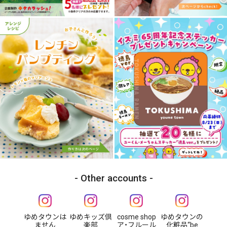
Other accounts
ゆめタウンは
ゆめキッズ倶
cosme shop
ゆめタウンの
ません
楽部
ア・フルール
化粧品“be