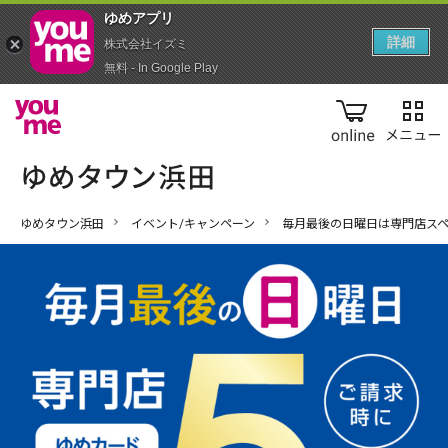
ゆめアプ‪リ‬
詳細
株式会社イズミ
無料 - In Google Play
online
ゆめタウン浜田
イベント/キャンペーン
毎月最後の日曜日は専門店ス