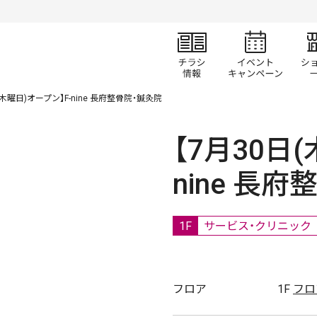
チラシ情報
イベ
(木曜日)オープン】F-nine 長府整骨院・鍼灸院
【7月30日
nine 長
1F
サービス・クリニック
フロア
1F
フロ