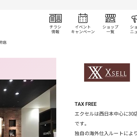
チラシ情報
イベント/キャン
ショ
府店
TAX FREE
エクセルは西日本中心に30
です。
独自の海外仕入ルートにより