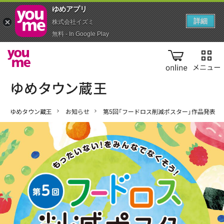
ゆめアプ‪リ‬
詳細
株式会社イズミ
無料 - In Google Play
online
ゆめタウン蔵王
お知らせ
第5回「フードロス削減ポスター」作品発表