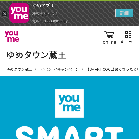
ゆめアプ‪リ‬
詳細
株式会社イズミ
無料 - In Google Play
online
ゆめタウン蔵王
イベント/キャンペーン
【SMART COOL】暑くなっ