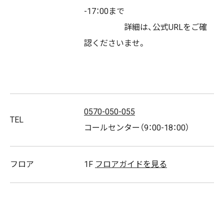
なプログラムをご用意。
-17：00まで
それぞれのお悩みに合わせてレッスン体験できます♪
詳細は、公式URLをご確
強度の優しいレッスンも豊富なので初めての方でも無理
認くださいませ。
なく安心！
マシンのサポートがあるから安全かつ効果的で、
マットピラティスよりも早くボディラインの変化を実感
できますよ。
0570-050-055
まずは体験から始めてみませんか？
TEL
コールセンター（9：00-18：00）
音楽にノッて楽しく、でも確実に効かせる60分間をまず
はトライアルからどうぞ。
ピラティスKでは無料体験実施中、しかも手ぶらでOK、
フロア
1F
フロアガイドを見る
ご希望の方はネットから簡単に予約できます
取扱商品