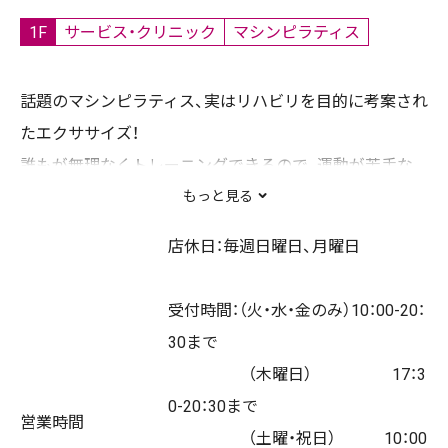
1F
サービス・クリニック
マシンピラティス
話題のマシンピラティス、実はリハビリを目的に考案され
たエクササイズ！
誰もが無理なくトレーニングできるので、運動が苦手な
方にもオススメ！
もっと見る
鍛える部位により付加を調整し、確実に身体に効かせて
店休日：毎週日曜日、月曜日
いくのはもちろん、
音楽に合わせて楽しくワークできるのがピラティスKの
受付時間：（火・水・金のみ）10：00-20：
特長♪
30まで
ボディメイクに特化したピラティスKでは全身をバランス
（木曜日） 17：3
よく鍛えるものから、
0-20：30まで
気になる部分を集中的に鍛える部位別のものまで、豊富
営業時間
（土曜・祝日） 10：00