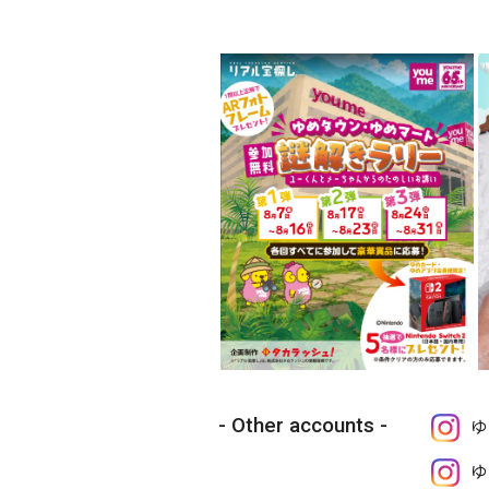
Other accounts
ゆ
ゆ