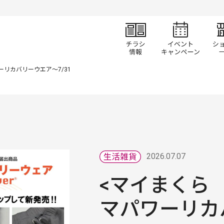
チラシ情報
イベ
ーリカバリーウエア～7/31
2026.07.07
<マイまくら 
マパワーリカ