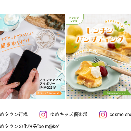
めタウン行橋
ゆめキッズ倶楽部
cosme 
めタウンの化粧品“be m@ke”