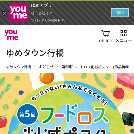
ゆめアプ‪リ‬
詳細
株式会社イズミ
無料 - In Google Play
online
ゆめタウン行橋
お知らせ
第5回「フードロス削減ポスター」作品発表