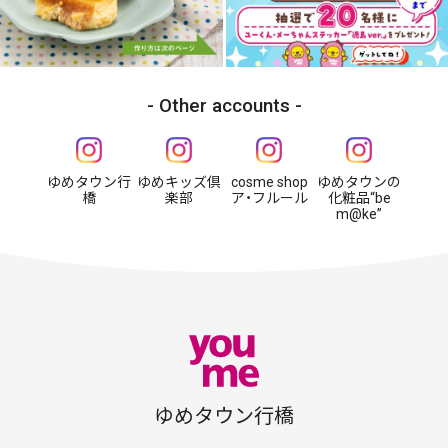
Other accounts
ゆめタウン行
ゆめキッズ倶
cosme shop
ゆめタウンの
橋
楽部
ア・フルール
化粧品“be
m@ke”
ゆめタウン行橋