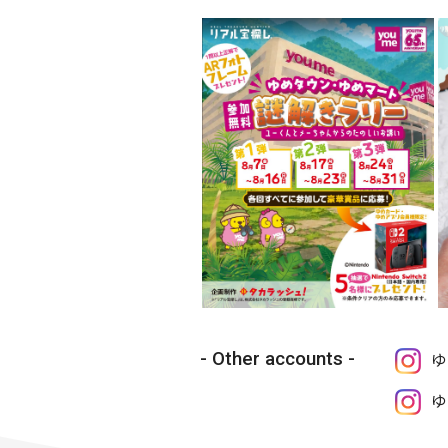
Other accounts
ゆ
ゆ