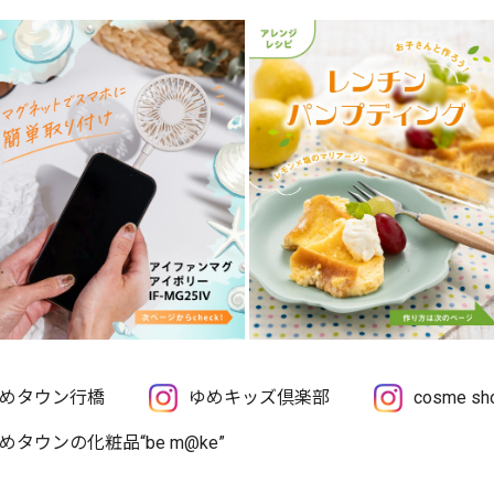
めタウン行橋
ゆめキッズ倶楽部
cosme 
めタウンの化粧品“be m@ke”