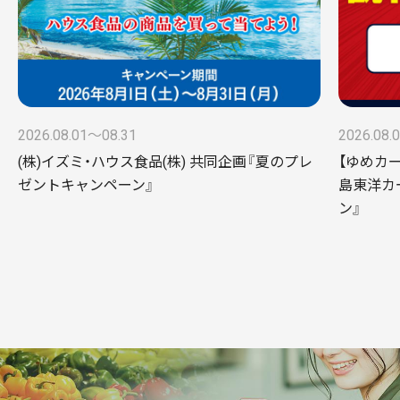
2026.08.01〜08.31
2026.08.
(株)イズミ・ハウス食品(株) 共同企画『夏のプレ
【ゆめカ
ゼントキャンペーン』
島東洋カ
ン』