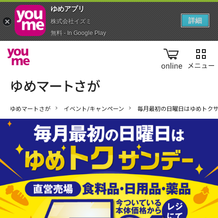
ゆめアプ‪リ‬
詳細
株式会社イズミ
無料 - In Google Play
online
ゆめマートさが
イベント/キャンペーン
毎月最初の日曜日はゆめトクサ