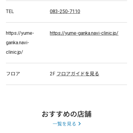
TEL
083-250-7110
土日祝診察いたします。
https://yume-
https://yume-ganka.navi-clinic.jp/
※各終了時間30分前までに受付をお済ませください。
ganka.navi-
clinic.jp/
※
初めてコンタクトにされる方
・
遠近両用レンズの相談・
ハードコンタクトレンズの処方をご希望の方は、早めに
フロア
2F
フロアガイドを見る
お越しください。初めてのコンタクトでは、装用練習には
時間がかかる場合がありますので時間に余裕をもってお
越しください。
（初めてコンタクトにされる方は現在ご使用中のメガネを
おすすめの店舗
ご持参下さい。）
一覧を見る