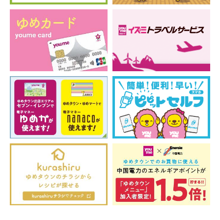
ゆめ眼科公式HP
https://yume-ganka.navi-clinic.jp/
取扱商品
病院/眼科/コンタクトレンズ/メガネ
スタッフ募集