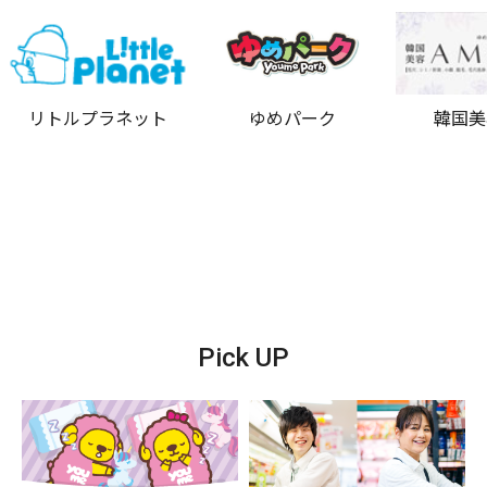
リトルプラネット
ゆめパーク
韓国美
《ご予約について》
◎受付・ご予約にあたっての諸注意◎
当院は
ご予約優先制
とさせて頂きますが、診療状況によ
り
受付時間を早く終了
させて頂く場合がございますので
ご了承下さい。
また、ご予約優先ですが、お待ち頂く場合もございます。
Pick UP
診察室・検査室はご本人様のみ入れます。
同伴者の方は待合室でお待ちください。