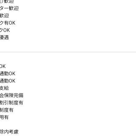
夫）歓迎
ター歓迎
歓迎
ク有OK
クOK
優遇
OK
通勤OK
通勤OK
支給
会保険完備
割引制度有
制度有
用有
除内考慮