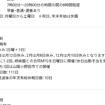
00分～20時00分の時間の間の8時間程度
・普通・遅番あり
日：月曜日から土曜日 ※祝日、年末年始は休園
制
暇有
休み（日曜＋1日）
は月12日休み、2月は月8日休み、12月は月10日休みとなります
1-2回、姉妹園との合同MTGを日曜日に開催（休日出勤手当を
1回は山陽小野田市での開催
日数：111日
経過後の年次有給休暇日数：10日
問