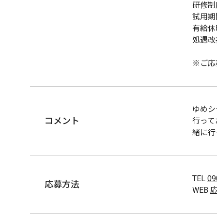
研修制
試用期
有給休
処遇改
※ご応
ゆめシ
コメント
行って
緒に行
TEL
09
応募方法
WEB