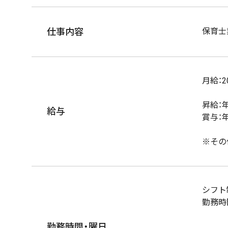
仕事内容
保育士
月給：2
昇給：年
給与
賞与：
※その
シフト
勤務時
変形
勤務時間・曜日