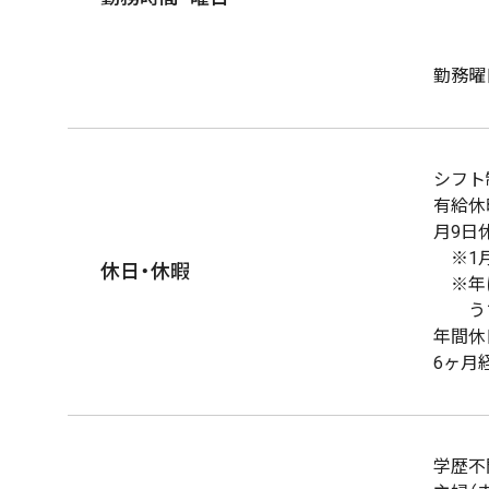
7時
早番
勤務曜
シフト
有給休
月9日
※1月
休日・休暇
※年に
うち
年間休
6ヶ月
学歴不