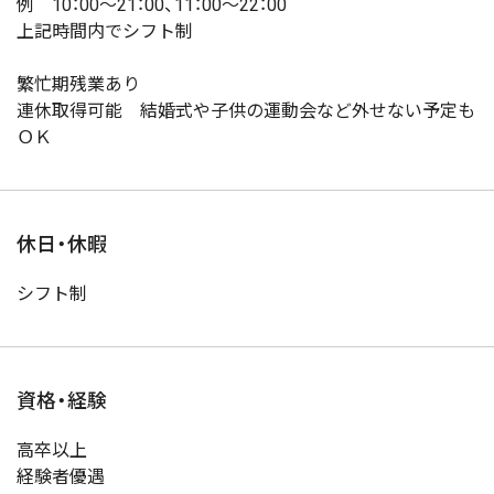
例 10：00～21：00、11：00～22：00
上記時間内でシフト制
繁忙期残業あり
連休取得可能 結婚式や子供の運動会など外せない予定も
ＯＫ
休日・休暇
シフト制
資格・経験
高卒以上
経験者優遇