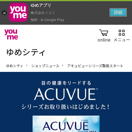
ゆめアプ‪リ‬
詳細
株式会社イズミ
無料 - In Google Play
online
ゆめシティ
ショップニュース
アキュビューシリーズ取扱スタート