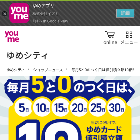
ゆめアプ‪リ‬
詳細
株式会社イズミ
無料 - In Google Play
online
ゆめシティ
ショップニュース
毎月5と0のつく日は値引積立額10倍！