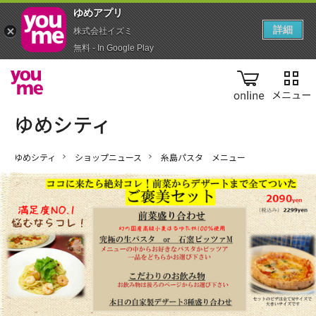
ゆめアプ‪リ‬
詳細
株式会社イズミ
無料 - In Google Play
online
ゆめシティ
ショップニュース
糸島パスタ メニュー