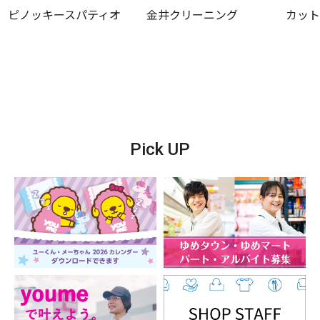
ピノッキースパティオ
金井クリーニング
カッ
Pick UP