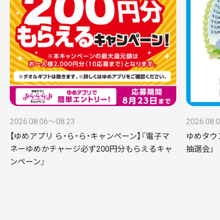
2026.08.06〜08.23
2026.08.
【ゆめアプリ ら・ら・ら・キャンペーン】『電子マ
ゆめタウ
ネーゆめかチャージ必ず200円分もらえるキャ
抽選会」
ンペーン』