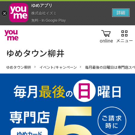
ゆめアプ‪リ‬
詳細
株式会社イズミ
無料 - In Google Play
online
ゆめタウン柳井
イベント/キャンペーン
毎月最後の日曜日は専門店ス