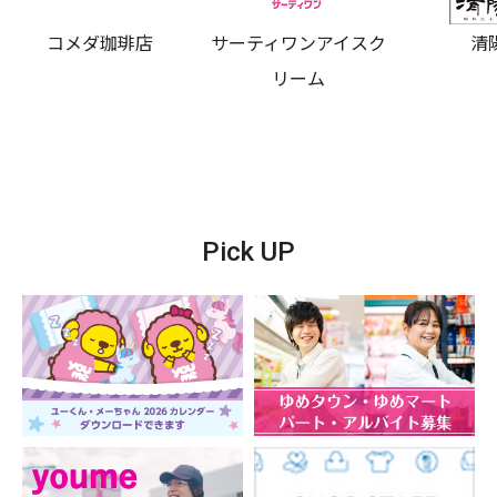
コメダ珈琲店
サーティワンアイスク
清
リーム
Pick UP