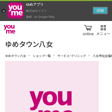
ゆめアプ‪リ‬
詳細
株式会社イズミ
無料 - In Google Play
online
ゆめタウン八女
ショップ一覧
サービス・クリニック
八女市社会福