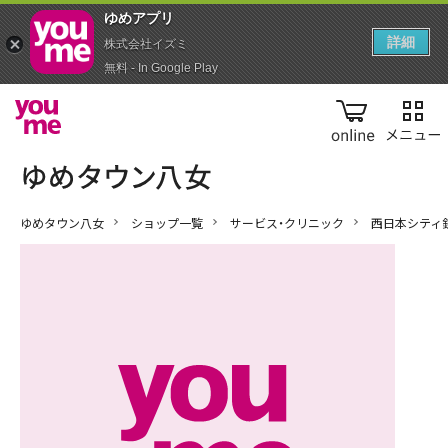
ゆめアプ‪リ‬
詳細
株式会社イズミ
無料 - In Google Play
online
ゆめタウン八女
ショップ一覧
サービス・クリニック
西日本シティ銀