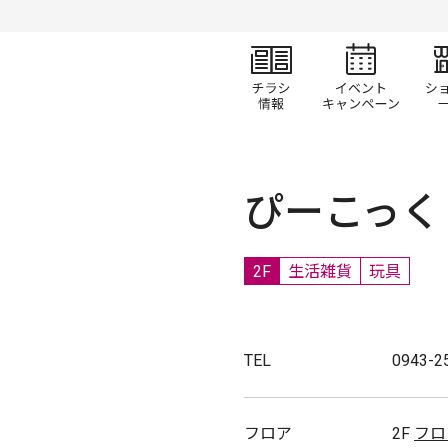
チラシ情報
イベ
ぴーこっく
2F
生活雑貨
玩具
TEL
0943-2
フロア
2F
フロ