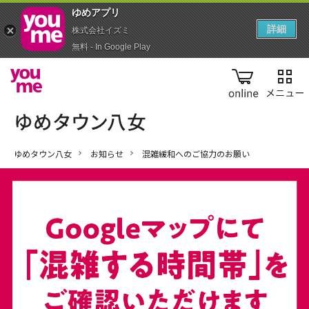
ゆめアプ‪リ‬
詳細
株式会社イズミ
無料 - In Google Play
online
ゆめタウン八女
お知らせ
混雑緩和へのご協力のお願い