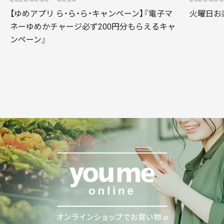
【ゆめアプリ ら・ら・ら・キャンペーン】『電子マ
火曜日お
ネーゆめかチャージ必ず200円分もらえるキャ
ンペーン』